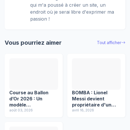
qui m'a poussé à créer un site, un
endroit où je serai libre d'exprimer ma
passion !
Vous pourriez aimer
Tout afficher
Course au Ballon
BOMBA : Lionel
d’Or 2026 : Un
Messi devient
modèle
propriétaire d'un
mathématique
août 03, 2026
club en Espagne !
avril 16, 2026
désigne son grand
favori !