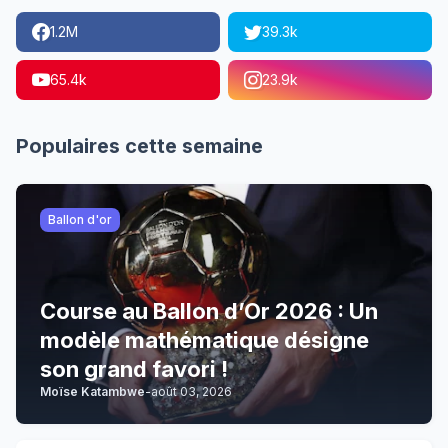
1.2M
39.3k
65.4k
23.9k
Populaires cette semaine
Ballon d'or
Course au Ballon d’Or 2026 : Un
modèle mathématique désigne
son grand favori !
Moïse Katambwe
-
août 03, 2026