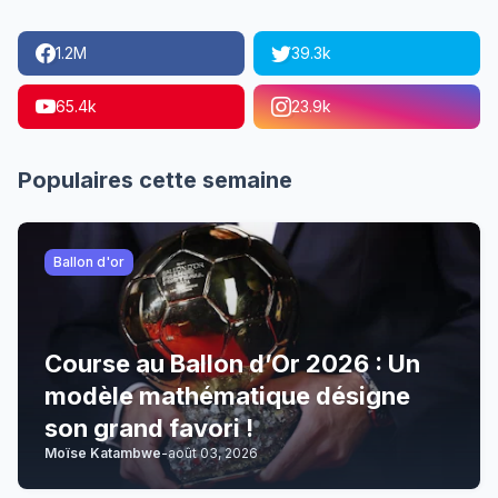
1.2M
39.3k
65.4k
23.9k
Populaires cette semaine
Ballon d'or
Course au Ballon d’Or 2026 : Un
modèle mathématique désigne
son grand favori !
Moïse Katambwe
-
août 03, 2026