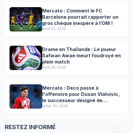
Mercato : Comment le FC
Barcelone pourrait rapporter un
gros chèque inespéré à l’OM !
août 02, 2026
Drame en Thaïlande : Le joueur
Safwan Awae meurt foudroyé en
plein match
août 05, 2026
Mercato : Deco passe à
l'offensive pour Dusan Vlahovic,
le successeur désigné de
Lewandowski !
juillet 30, 2026
RESTEZ INFORMÉ