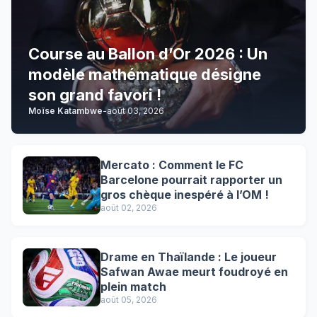
Course au Ballon d’Or 2026 : Un
modèle mathématique désigne
son grand favori !
Moïse Katambwe
-
août 03, 2026
Mercato : Comment le FC
Barcelone pourrait rapporter un
gros chèque inespéré à l’OM !
août 02, 2026
Drame en Thaïlande : Le joueur
Safwan Awae meurt foudroyé en
plein match
août 05, 2026