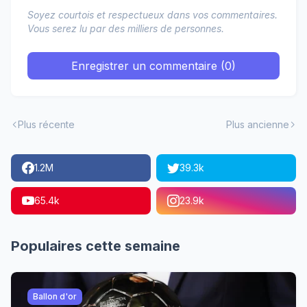
Soyez courtois et respectueux dans vos commentaires.
Vous serez lu par des milliers de personnes.
Enregistrer un commentaire (0)
Plus récente
Plus ancienne
1.2M
39.3k
65.4k
23.9k
Populaires cette semaine
Ballon d'or