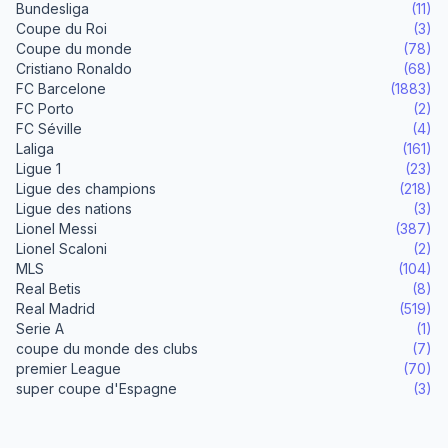
Bundesliga
(11)
Coupe du Roi
(3)
Coupe du monde
(78)
Cristiano Ronaldo
(68)
FC Barcelone
(1883)
FC Porto
(2)
FC Séville
(4)
Laliga
(161)
Ligue 1
(23)
Ligue des champions
(218)
Ligue des nations
(3)
Lionel Messi
(387)
Lionel Scaloni
(2)
MLS
(104)
Real Betis
(8)
Real Madrid
(519)
Serie A
(1)
coupe du monde des clubs
(7)
premier League
(70)
super coupe d'Espagne
(3)