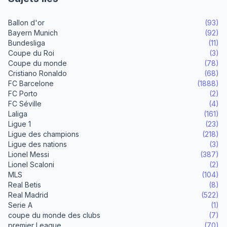
Ballon d'or
(93)
Bayern Munich
(92)
Bundesliga
(11)
Coupe du Roi
(3)
Coupe du monde
(78)
Cristiano Ronaldo
(68)
FC Barcelone
(1888)
FC Porto
(2)
FC Séville
(4)
Laliga
(161)
Ligue 1
(23)
Ligue des champions
(218)
Ligue des nations
(3)
Lionel Messi
(387)
Lionel Scaloni
(2)
MLS
(104)
Real Betis
(8)
Real Madrid
(522)
Serie A
(1)
coupe du monde des clubs
(7)
premier League
(70)