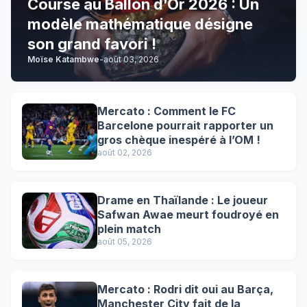
Course au Ballon d’Or 2026 : Un
modèle mathématique désigne
son grand favori !
Moïse Katambwe
-
août 03, 2026
Mercato : Comment le FC
Barcelone pourrait rapporter un
gros chèque inespéré à l’OM !
août 02, 2026
Drame en Thaïlande : Le joueur
Safwan Awae meurt foudroyé en
plein match
août 05, 2026
Mercato : Rodri dit oui au Barça,
Manchester City fait de la