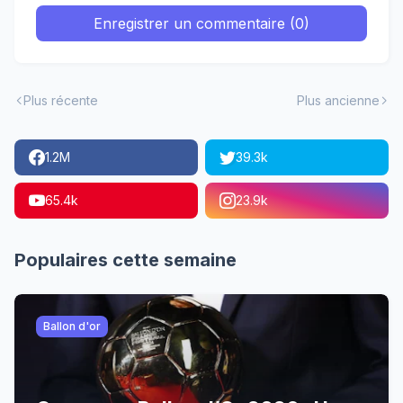
Enregistrer un commentaire (0)
Plus récente
Plus ancienne
1.2M
39.3k
65.4k
23.9k
Populaires cette semaine
Ballon d'or