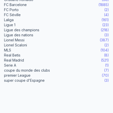
FC Barcelone
(1885)
FC Porto
(2)
FC Séville
(4)
Laliga
(161)
Ligue 1
(23)
Ligue des champions
(218)
Ligue des nations
(3)
Lionel Messi
(387)
Lionel Scaloni
(2)
MLS
(104)
Real Betis
(8)
Real Madrid
(521)
Serie A
(1)
coupe du monde des clubs
(7)
premier League
(70)
super coupe d'Espagne
(3)