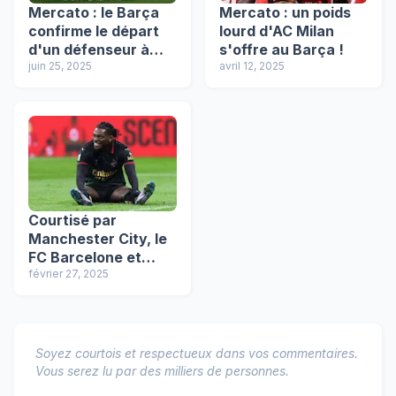
Mercato : le Barça
Mercato : un poids
confirme le départ
lourd d'AC Milan
d'un défenseur à
s'offre au Barça !
l'AC Milan
juin 25, 2025
avril 12, 2025
Courtisé par
Manchester City, le
FC Barcelone et
Manchester United,
février 27, 2025
Rafael Leão a fait
son choix !
Soyez courtois et respectueux dans vos commentaires.
Vous serez lu par des milliers de personnes.