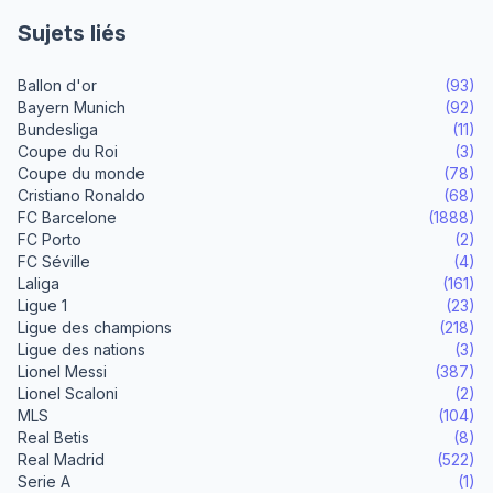
Sujets liés
Ballon d'or
(93)
Bayern Munich
(92)
Bundesliga
(11)
Coupe du Roi
(3)
Coupe du monde
(78)
Cristiano Ronaldo
(68)
FC Barcelone
(1888)
FC Porto
(2)
FC Séville
(4)
Laliga
(161)
Ligue 1
(23)
Ligue des champions
(218)
Ligue des nations
(3)
Lionel Messi
(387)
Lionel Scaloni
(2)
MLS
(104)
Real Betis
(8)
Real Madrid
(522)
Serie A
(1)