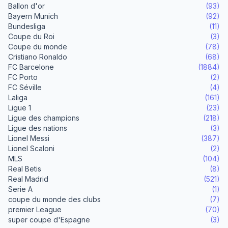
Ballon d'or
(93)
Bayern Munich
(92)
Bundesliga
(11)
Coupe du Roi
(3)
Coupe du monde
(78)
Cristiano Ronaldo
(68)
FC Barcelone
(1884)
FC Porto
(2)
FC Séville
(4)
Laliga
(161)
Ligue 1
(23)
Ligue des champions
(218)
Ligue des nations
(3)
Lionel Messi
(387)
Lionel Scaloni
(2)
MLS
(104)
Real Betis
(8)
Real Madrid
(521)
Serie A
(1)
coupe du monde des clubs
(7)
premier League
(70)
super coupe d'Espagne
(3)