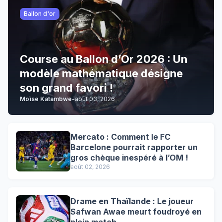
Ballon d'or
Course au Ballon d’Or 2026 : Un
modèle mathématique désigne
son grand favori !
Moïse Katambwe
-
août 03, 2026
Mercato : Comment le FC
Barcelone pourrait rapporter un
gros chèque inespéré à l’OM !
août 02, 2026
Drame en Thaïlande : Le joueur
Safwan Awae meurt foudroyé en
plein match