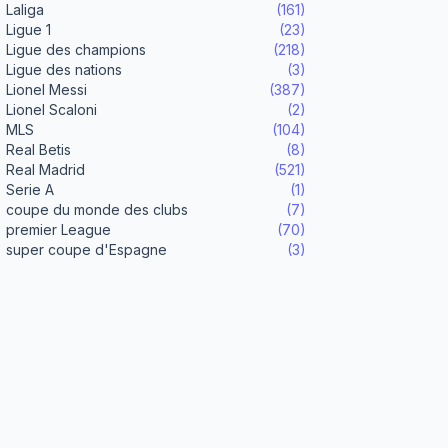
Laliga
(161)
Ligue 1
(23)
Ligue des champions
(218)
Ligue des nations
(3)
Lionel Messi
(387)
Lionel Scaloni
(2)
MLS
(104)
Real Betis
(8)
Real Madrid
(521)
Serie A
(1)
coupe du monde des clubs
(7)
premier League
(70)
super coupe d'Espagne
(3)