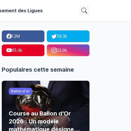
sement des Ligues
1.2M
39.3k
65.4k
23.9k
Populaires cette semaine
Ballon d'or
Course au Ballon d’Or
2026 : Un modèle
mathématique désigne