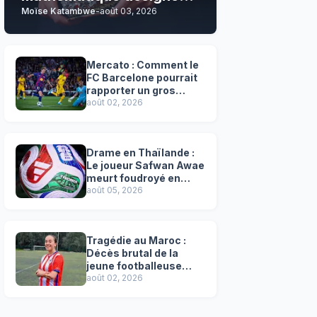
Moïse Katambwe
-
août 03, 2026
son grand favori !
Mercato : Comment le
FC Barcelone pourrait
rapporter un gros
chèque inespéré à l’OM
août 02, 2026
!
Drame en Thaïlande :
Le joueur Safwan Awae
meurt foudroyé en
plein match
août 05, 2026
Tragédie au Maroc :
Décès brutal de la
jeune footballeuse
Faten Ben Amar El
août 02, 2026
Azizi