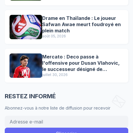
Drame en Thaïlande : Le joueur
Safwan Awae meurt foudroyé en
plein match
août 05, 2026
Mercato : Deco passe à
l'offensive pour Dusan Vlahovic,
le successeur désigné de
Lewandowski !
juillet 30, 2026
RESTEZ INFORMÉ
Abonnez-vous à notre liste de diffusion pour recevoir