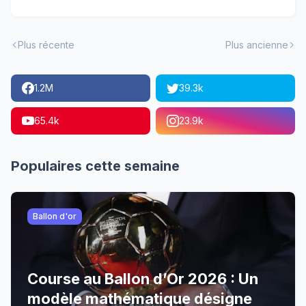
Plus récente
Plus ancienne
1.2M
39.3k
65.4k
23.9k
Populaires cette semaine
Ballon d'or
Course au Ballon d’Or 2026 : Un
modèle mathématique désigne