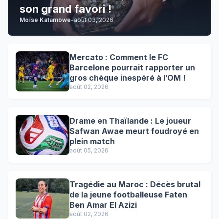
son grand favori !
Moïse Katambwe
-
août 03, 2026
Mercato : Comment le FC
Barcelone pourrait rapporter un
gros chèque inespéré à l’OM !
août 02, 2026
Drame en Thaïlande : Le joueur
Safwan Awae meurt foudroyé en
plein match
août 05, 2026
Tragédie au Maroc : Décès brutal
de la jeune footballeuse Faten
Ben Amar El Azizi
août 02, 2026